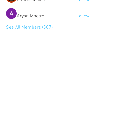
Emma Collins
Follow
Aryan Mhatre
Follow
See All Members (507)
Community:
Content partners
Small business lists
Auto Insurance leads
Consumers by ethnicity
Lawn Care
Accountants & CPA's