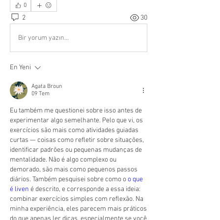
0
2
30
Bir yorum yazın...
En Yeni
Agata Broun
09 Tem
Eu também me questionei sobre isso antes de 
experimentar algo semelhante. Pelo que vi, os 
exercícios são mais como atividades guiadas 
curtas — coisas como refletir sobre situações, 
identificar padrões ou pequenas mudanças de 
mentalidade. Não é algo complexo ou 
demorado, são mais como pequenos passos 
diários. Também pesquisei sobre como o 
o que 
é liven
 é descrito, e corresponde a essa ideia: 
combinar exercícios simples com reflexão. Na 
minha experiência, eles parecem mais práticos 
do que apenas ler dicas, especialmente se você 