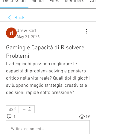
Discussion
Media
Files
Members
About
Back
drew kart
May 21, 2026
Gaming e Capacità di Risolvere
Problemi
I videogiochi possono migliorare le 
capacità di problem-solving e pensiero 
critico nella vita reale? Quali tipi di giochi 
sviluppano meglio strategia, creatività e 
decisioni rapide sotto pressione?
0
1
19
Write a comment...