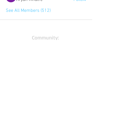
See All Members (512)
Community:
Content partners
Small business lists
Auto Insurance leads
Consumers by ethnicity
Lawn Care
Accountants & CPA's
Nurses
Households with Children