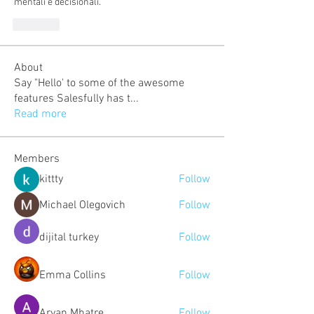
mentali e decisionali.
Like
About
Say "Hello' to some of the awesome
features Salesfully has t
...
Read more
Members
kittty
Follow
Michael Olegovich
Follow
dijital turkey
Follow
Emma Collins
Follow
Aryan Mhatre
Follow