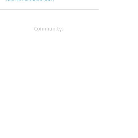
Community:
Content partners
Small business lists
Auto Insurance leads
Consumers by ethnicity
Lawn Care
Accountants & CPA's
Nurses
Households with Children
Merchant Account leads