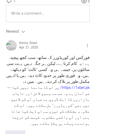
1
5
Write a comment...
Newest
Kenny Steel
Apr 21, 2025
فورکس اور کوریڈورز کے ساتھ، سب کچھ پیچیدہ 
ہے - یہ کام کرتا ہے، لیکن ہر جگہ نہیں. بہت سی 
سائٹوں پر، جیسے ہی وہ کسی "ثالث" کو دیکھتے 
ہیں، وہ فوری طور پر حدود کاٹ دیتے ہیں یا انہیں 
مکمل طور پر بلاک کر دیتے ہیں۔ میں نے 
 پر اس کا سامنا نہیں کیا — 
https://1xbet.pk/
جو آسان ہے وہ سب سے وسیع لائن اور نایاب 
بازاروں کا ایک گروپ ہے جہاں آپ کو لائیو 
میں بھی "کوریڈورز" مل سکتے ہیں۔ اس کے 
علاوہ، مشکلات کو تیزی سے اپ ڈیٹ کیا جاتا 
ہے، اور آپ واقعی مطلوبہ قیمت کو ترچھا 
ہونے سے پہلے ہی پکڑ سکتے ہیں۔
Like