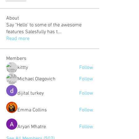
About
Say "Hello' to some of the awesome
features Salesfully has t
...
Read more
Members
kittty
Follow
Michael Olegovich
Follow
dijital turkey
Follow
Emma Collins
Follow
Aryan Mhatre
Follow
See All Members (507)