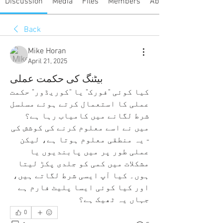
Discussion
Media
Files
Members
About
Back
Mike Horan
April 21, 2025
بیٹنگ کی حکمت عملی
کیا کوئی "فورک" یا "کوریڈور" حکمت 
عملی کا استعمال کرتے ہوئے مسلسل 
شرط لگانے میں کامیاب رہا ہے؟ 
میں نے اسے معلوم کرنے کی کوشش کی 
- یہ منطقی معلوم ہوتا ہے، لیکن 
عملی طور پر میں پابندیوں یا 
مشکلات میں کمی کو جلدی پکڑ لیتا 
ہوں۔ کیا آپ ایسی شرط لگاتے ہیں، 
اور کیا کوئی ایسا پلیٹ فارم ہے 
جہاں یہ ٹھیک ہے؟
0