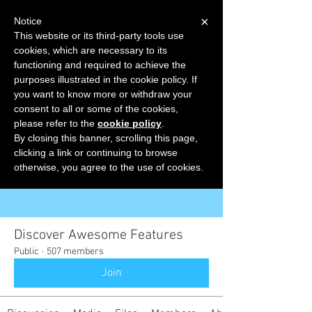
×
Notice
This website or its third-party tools use
cookies, which are necessary to its
START FOR FREE
functioning and required to achieve the
Ask Valkyrie
purposes illustrated in the cookie policy. If
you want to know more or withdraw your
consent to all or some of the cookies,
please refer to the
cookie policy
.
Groups
By closing this banner, scrolling this page,
clicking a link or continuing to browse
otherwise, you agree to the use of cookies.
Discover Awesome Features
Public
·
507 members
Join