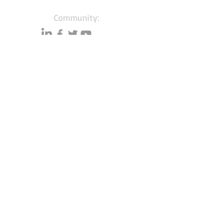
Community:
Content partners
Small business lists
Auto Insurance leads
Consumers by ethnicity
Lawn Care
Accountants & CPA's
Nurses
Households with Children
Merchant Account leads