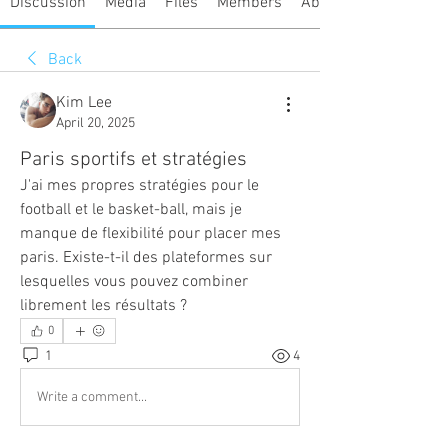
Discussion
Media
Files
Members
About
Back
Kim Lee
April 20, 2025
Paris sportifs et stratégies
J'ai mes propres stratégies pour le 
football et le basket-ball, mais je 
manque de flexibilité pour placer mes 
paris. Existe-t-il des plateformes sur 
lesquelles vous pouvez combiner 
librement les résultats ?
0
1
4
Write a comment...