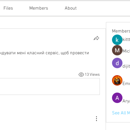
Files
Members
About
Member
kitt
Mic
ндувати мені класний сервіс, щоб провести 
diji
13 Views
Emm
Ary
See All 