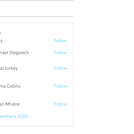
s
ty
Follow
hael Olegovich
Follow
tal turkey
Follow
a Collins
Follow
an Mhatre
Follow
Members (508)