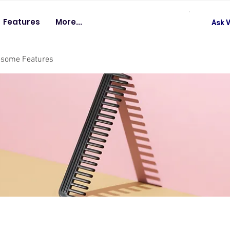
Features
More...
Ask V
esome Features