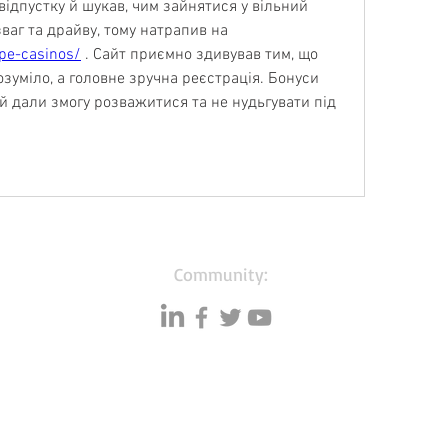
 відпустку й шукав, чим зайнятися у вільний 
вечір. Хотілося трохи розваг та драйву, тому натрапив на 
ope-casinos/
 . Сайт приємно здивував тим, що 
озуміло, а головне зручна реєстрація. Бонуси 
й дали змогу розважитися та не нудьгувати під 
Community:
Resources
Databases
A