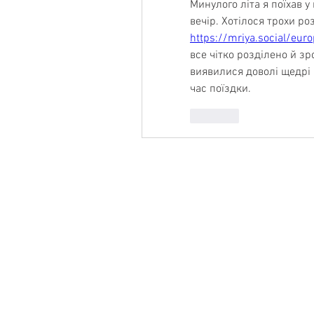
Минулого літа я поїхав у
https://mriya.social/eur
все чітко розділено й зр
виявилися доволі щедрі 
час поїздки.
Like
Product
Features