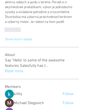
aktívny oddych a jazdu v teréne. Poradí si s 
akýmikoľvek prekážkami, výkon je jednoducho 
vysoký a ovládanie pohodlné a zrozumiteľné. 
Štvorkolka má výbornú priechodnosť terénom 
a výborný motor. Je radosť na ňom jazdiť.
Like
Show more replies
About
Say "Hello' to some of the awesome
features Salesfully has t
...
Read more
Members
kittty
Follow
Michael Olegovich
Follow