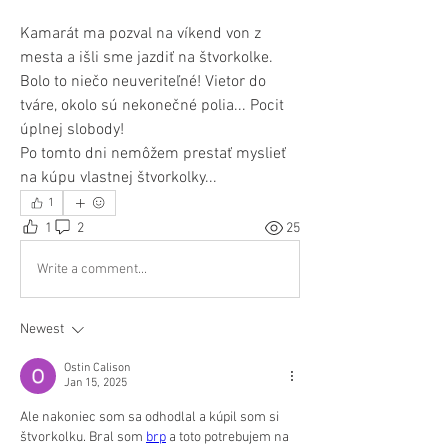
Kamarát ma pozval na víkend von z 
mesta a išli sme jazdiť na štvorkolke. 
Bolo to niečo neuveriteľné! Vietor do 
tváre, okolo sú nekonečné polia... Pocit 
úplnej slobody!
Po tomto dni nemôžem prestať myslieť 
na kúpu vlastnej štvorkolky...
1
1
2
25
Write a comment...
Newest
Ostin Calison
Jan 15, 2025
Ale nakoniec som sa odhodlal a kúpil som si 
štvorkolku. Bral som 
brp
 a toto potrebujem na 