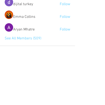
dijital turkey
Follow
Emma Collins
Follow
Aryan Mhatre
Follow
See All Members (509)
Community:
Content partners
Small business lists
Auto Insurance leads
Consumers by ethnicity