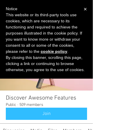
×
Notice
This website or its third-party tools use
cookies, which are necessary to its
START FOR FREE
functioning and required to achieve the
Ask Valkyrie
purposes illustrated in the cookie policy. If
you want to know more or withdraw your
consent to all or some of the cookies,
please refer to the
cookie policy
.
Groups
By closing this banner, scrolling this page,
clicking a link or continuing to browse
otherwise, you agree to the use of cookies.
Discover Awesome Features
Public
·
509 members
Join