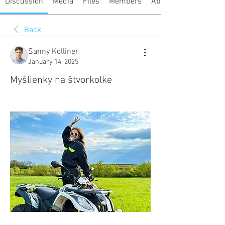
Discussion
Media
Files
Members
About
Back
Sanny Kolliner
January 14, 2025
Myšlienky na štvorkolke