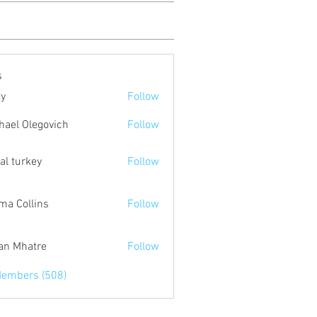
s
ty
Follow
hael Olegovich
Follow
tal turkey
Follow
a Collins
Follow
an Mhatre
Follow
Members (508)