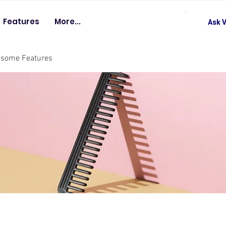
Features
More...
Ask V
esome Features