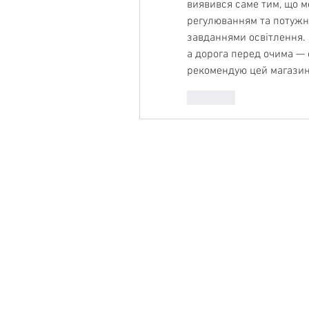
виявився саме тим, що ме
регулюванням та потужни
завданнями освітлення. З
а дорога перед очима — 
рекомендую цей магазин 
Like
Product
Features
Support