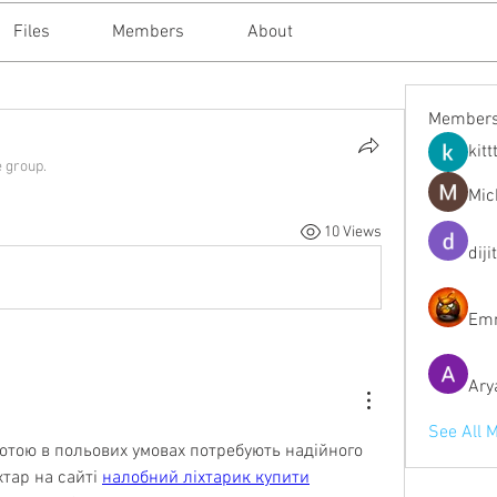
Files
Members
About
Member
kitt
e group.
Mic
10 Views
diji
Emm
Ary
See All 
отою в польових умовах потребують надійного 
тар на сайті 
налобний ліхтарик купити