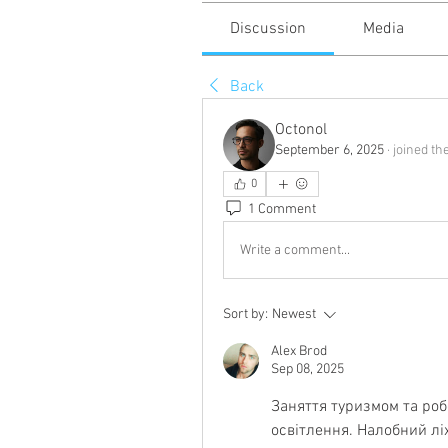
Discussion
Media
Back
Octonol
September 6, 2025
·
joined th
0
1 Comment
Write a comment...
Sort by:
Newest
Alex Brod
Sep 08, 2025
Заняття туризмом та роб
освітлення. Налобний ліх