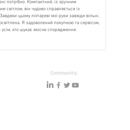
ні потрібно. Компактний, із зручним 
м світлом, він чудово справляється із 
авдяки цьому ліхтареві мої руки завжди вільні, 
освітлена. Я задоволений покупкою та сервісом, 
усім, хто шукає якісне спорядження.
Community:
Resources
Databases
A
Data quality
Small business lists
P