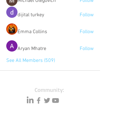
Michael Olegovich
Follow
dijital turkey
Follow
Emma Collins
Follow
Aryan Mhatre
Follow
See All Members (509)
Community:
Content partners
Small business lists
Auto Insurance leads
Consumers by ethnicity