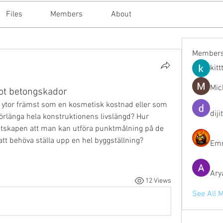
Files
Members
About
Member
kitt
Mic
ot betongskador
 ytor främst som en kosmetisk kostnad eller som 
diji
 förlänga hela konstruktionens livslängd? Hur 
etskapen att man kan utföra punktmålning på de 
att behöva ställa upp en hel byggställning?
Emm
Ary
12 Views
See All 