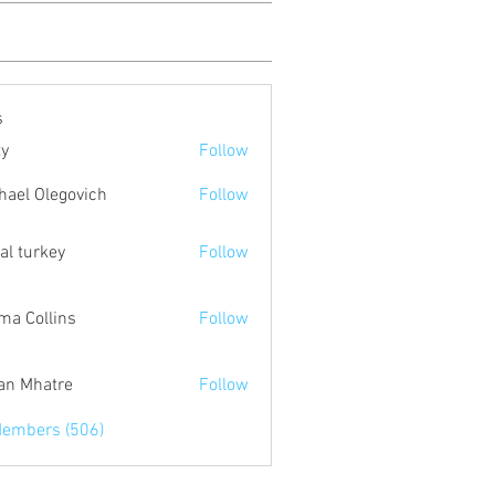
s
ty
Follow
hael Olegovich
Follow
tal turkey
Follow
a Collins
Follow
an Mhatre
Follow
Members (506)