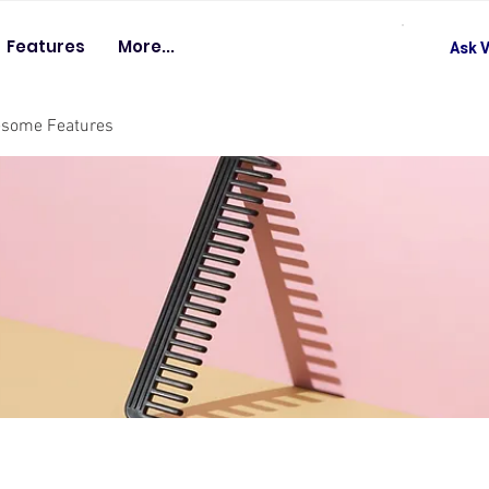
Features
More...
Ask V
esome Features