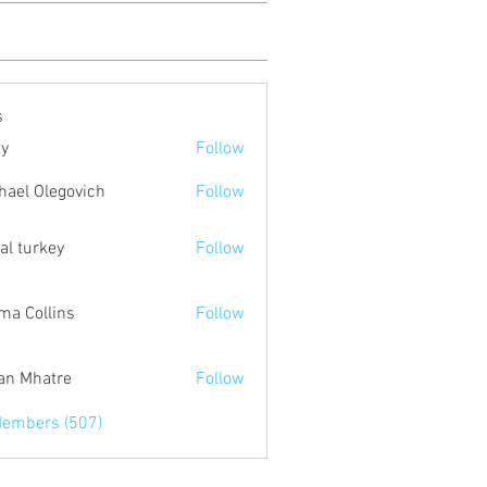
s
ty
Follow
hael Olegovich
Follow
tal turkey
Follow
a Collins
Follow
an Mhatre
Follow
Members (507)