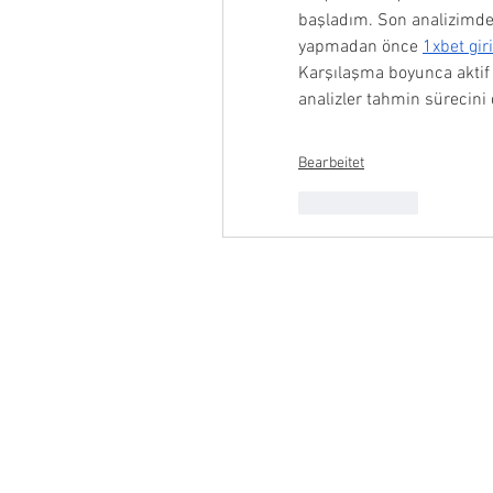
başladım. Son analizimde
yapmadan önce 
1xbet gir
Karşılaşma boyunca aktif 
analizler tahmin sürecini 
Bearbeitet
Gefällt mir
Product