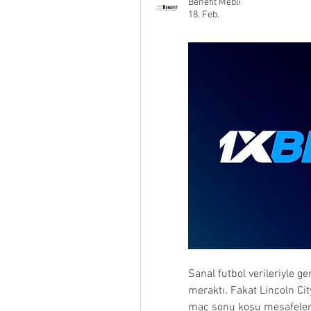
Benefit Mebli
18. Feb.
Sanal futbol verileriyle g
meraktı. Fakat Lincoln City
maç sonu koşu mesafeleri