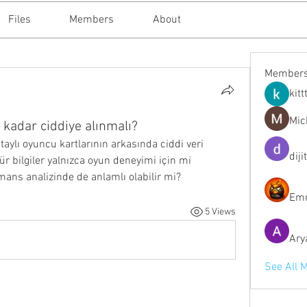
Files
Members
About
Member
kitt
Mic
 kadar ciddiye alınmalı?
aylı oyuncu kartlarının arkasında ciddi veri 
diji
ür bilgiler yalnızca oyun deneyimi için mi 
mans analizinde de anlamlı olabilir mi?
Emm
5 Views
Ary
See All 