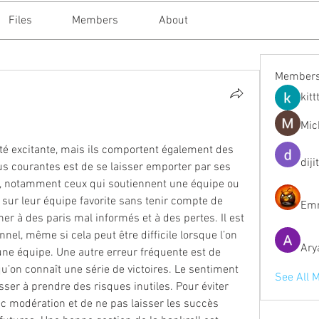
Files
Members
About
Member
kitt
Mic
ité excitante, mais ils comportent également des 
diji
us courantes est de se laisser emporter par ses 
, notamment ceux qui soutiennent une équipe ou 
r sur leur équipe favorite sans tenir compte de 
Emm
er à des paris mal informés et à des pertes. Il est 
nnel, même si cela peut être difficile lorsque l’on 
Ary
ne équipe. Une autre erreur fréquente est de 
qu’on connaît une série de victoires. Le sentiment 
See All 
ser à prendre des risques inutiles. Pour éviter 
vec modération et de ne pas laisser les succès 