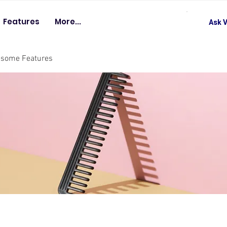
Features
More...
Ask V
esome Features