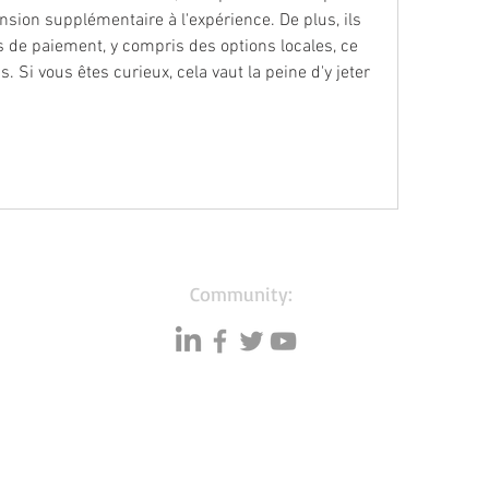
sion supplémentaire à l'expérience. De plus, ils 
 de paiement, y compris des options locales, ce 
s. Si vous êtes curieux, cela vaut la peine d'y jeter 
Community:
Resources
Databases
A
Data quality
Small business lists