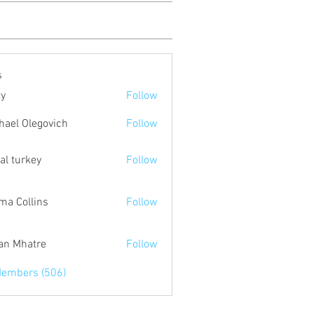
s
ty
Follow
hael Olegovich
Follow
tal turkey
Follow
a Collins
Follow
an Mhatre
Follow
Members (506)