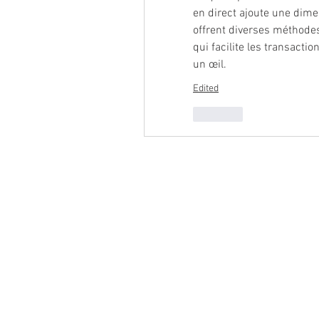
en direct ajoute une dimen
offrent diverses méthodes
qui facilite les transaction
un œil.
Edited
Like
Product
Features