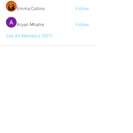
Emma Collins
Follow
Aryan Mhatre
Follow
See All Members (507)
Community:
Content partners
Small business lists
Auto Insurance leads
Consumers by ethnicity
Lawn Care