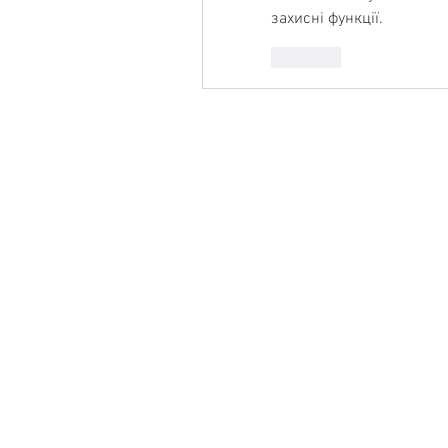
захисні функції.
Like
Product
Features
Support
Pricing
Salesfully ads