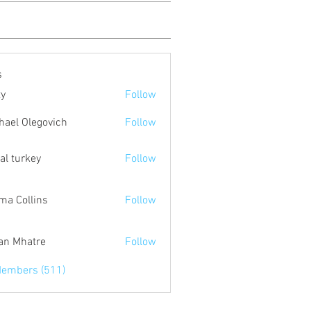
s
ty
Follow
hael Olegovich
Follow
tal turkey
Follow
a Collins
Follow
an Mhatre
Follow
Members (511)