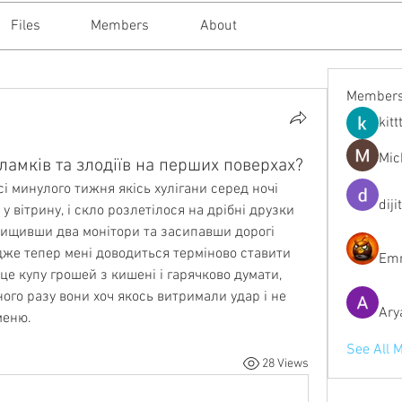
Files
Members
About
Member
kitt
Mic
уламків та злодіїв на перших поверхах?
і минулого тижня якісь хулігани серед ночі 
diji
 вітрину, і скло розлетілося на дрібні друзки 
нищивши два монітори та засипавши дорогі 
дже тепер мені доводиться терміново ставити 
Emm
це купу грошей з кишені і гарячково думати, 
ого разу вони хоч якось витримали удар і не 
Ary
меню.
See All 
28 Views