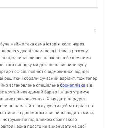
 була майже така сама історія, коли через 
дерево у дворі зламалося і гілка з розгону 
пальні, засипавши все навколо небезпечними 
ля того випадку ми детально вивчили купу 
ртир і офісів, повністю відмовилися від ідеї 
і решітки і обрали сучасний варіант, тож тепер 
дійно встановлена спеціальна 
бронеплівка
 від 
є крутий невидимий бар’єр і міцно утримує 
ильних пошкодженнях. Хочу дати пораду з 
коли не намагайтеся купувати цей матеріал на 
остійно за допомогою звичайної води та мила, 
інструментів під плівкою обов'язково 
вітря і вона просто не виконуватиме свої 