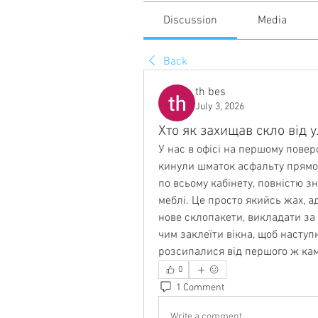
Discussion
Media
Back
th bes
July 3, 2026
Хто як захищав скло від 
У нас в офісі на першому поверс
кинули шматок асфальту прямо у
по всьому кабінету, повністю з
меблі. Це просто якийсь жах, а
нове склопакети, викладати за 
чим заклеїти вікна, щоб наступн
розсипалися від першого ж ка
0
1 Comment
Write a comment...