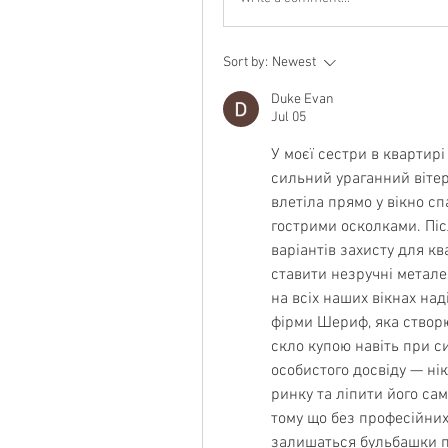
Sort by:
Newest
Duke Evan
Jul 05
У моєї сестри в квартирі
сильний ураганний вітер 
влетіла прямо у вікно с
гострими осколками. Піс
варіантів захисту для ква
ставити незручні металев
на всіх наших вікнах на
фірми Шериф, яка створю
скло купою навіть при с
особистого досвіду — ні
ринку та ліпити його сам
тому що без професійних 
залишаться бульбашки по