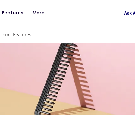
Features
More...
Ask V
esome Features