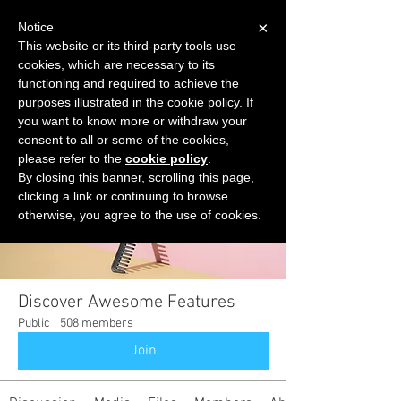
×
Notice
This website or its third-party tools use
cookies, which are necessary to its
START FOR FREE
functioning and required to achieve the
Ask Valkyrie
purposes illustrated in the cookie policy. If
you want to know more or withdraw your
consent to all or some of the cookies,
please refer to the
cookie policy
.
Groups
By closing this banner, scrolling this page,
clicking a link or continuing to browse
otherwise, you agree to the use of cookies.
Discover Awesome Features
Public
·
508 members
Join