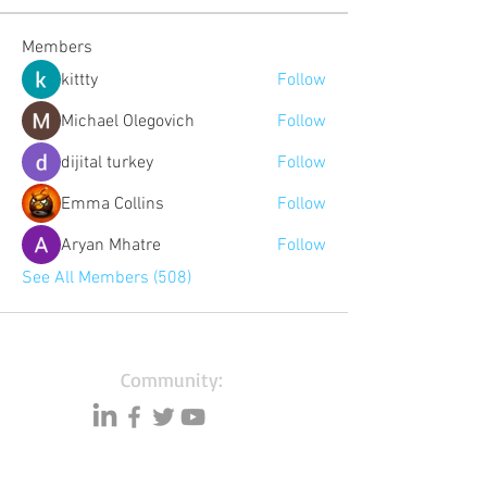
Members
kittty
Follow
Michael Olegovich
Follow
dijital turkey
Follow
Emma Collins
Follow
Aryan Mhatre
Follow
See All Members (508)
Community:
Content partners
Small business lists