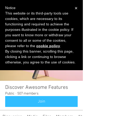
×
Notice
This website or its third-party tools use
cookies, which are necessary to its
START FOR FREE
functioning and required to achieve the
Ask Valkyrie
purposes illustrated in the cookie policy. If
you want to know more or withdraw your
consent to all or some of the cookies,
please refer to the
cookie policy
.
Groups
By closing this banner, scrolling this page,
clicking a link or continuing to browse
otherwise, you agree to the use of cookies.
Discover Awesome Features
Public
·
507 members
Join