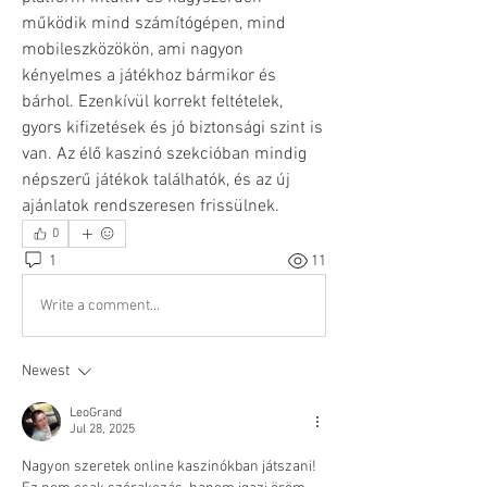
működik mind számítógépen, mind 
mobileszközökön, ami nagyon 
kényelmes a játékhoz bármikor és 
bárhol. Ezenkívül korrekt feltételek, 
gyors kifizetések és jó biztonsági szint is 
van. Az élő kaszinó szekcióban mindig 
népszerű játékok találhatók, és az új 
ajánlatok rendszeresen frissülnek.
0
1
11
Write a comment...
Newest
LeoGrand
Jul 28, 2025
Nagyon szeretek online kaszinókban játszani! 