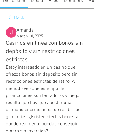
Discussion
Media
Files
Members
About
Back
Amanda
March 10, 2025
Casinos en línea con bonos sin
depósito y sin restricciones
estrictas.
Estoy interesado en un casino que 
ofrezca bonos sin depósito pero sin 
restricciones estrictas de retiro. A 
menudo veo que este tipo de 
promociones son tentadoras y luego 
resulta que hay que apostar una 
cantidad enorme antes de recibir las 
ganancias. ¿Existen ofertas honestas 
donde realmente puedas conseguir 
dinero sin inversión?