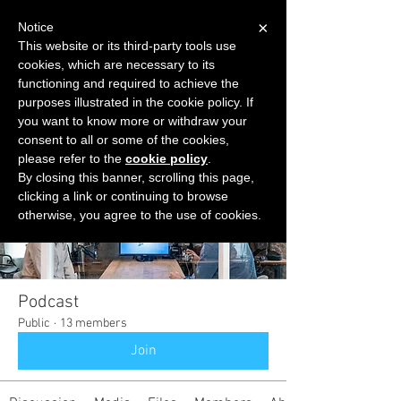
×
Notice
This website or its third-party tools use
cookies, which are necessary to its
START FOR FREE
functioning and required to achieve the
Ask Valkyrie
purposes illustrated in the cookie policy. If
you want to know more or withdraw your
consent to all or some of the cookies,
please refer to the
cookie policy
.
Groups
By closing this banner, scrolling this page,
clicking a link or continuing to browse
otherwise, you agree to the use of cookies.
Podcast
Public
·
13 members
Join