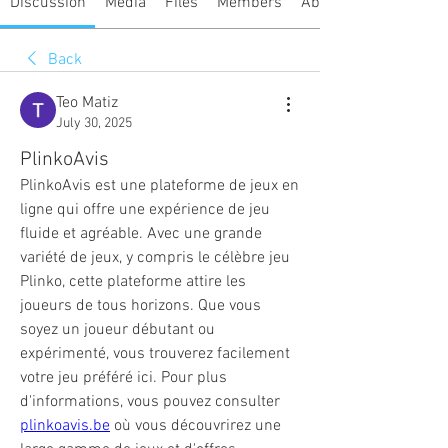
Discussion
Media
Files
Members
About
Back
Teo Matiz
July 30, 2025
PlinkoAvis
PlinkoAvis est une plateforme de jeux en 
ligne qui offre une expérience de jeu 
fluide et agréable. Avec une grande 
variété de jeux, y compris le célèbre jeu 
Plinko, cette plateforme attire les 
joueurs de tous horizons. Que vous 
soyez un joueur débutant ou 
expérimenté, vous trouverez facilement 
votre jeu préféré ici. Pour plus 
d'informations, vous pouvez consulter 
plinkoavis.be
 où vous découvrirez une 