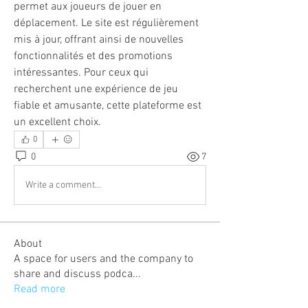
permet aux joueurs de jouer en 
déplacement. Le site est régulièrement 
mis à jour, offrant ainsi de nouvelles 
fonctionnalités et des promotions 
intéressantes. Pour ceux qui 
recherchent une expérience de jeu 
fiable et amusante, cette plateforme est 
un excellent choix.
0
0
7
Write a comment...
About
A space for users and the company to
share and discuss podca
...
Read more