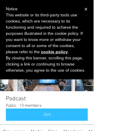
×
Notice
This website or its third-party tools use
cookies, which are necessary to its
START FOR FREE
functioning and required to achieve the
Ask Valkyrie
purposes illustrated in the cookie policy. If
you want to know more or withdraw your
consent to all or some of the cookies,
please refer to the
cookie policy
.
Groups
By closing this banner, scrolling this page,
clicking a link or continuing to browse
otherwise, you agree to the use of cookies.
Podcast
Public
·
13 members
Join